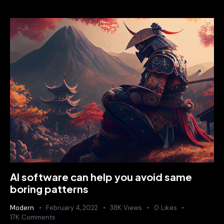
AI software can help you avoid same
boring patterns
Modern
February 4, 2022
38K
Views
0
Likes
17K
Comments