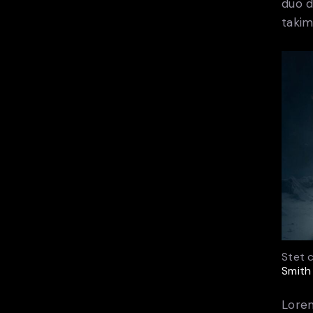
duo d
takim
Stet 
Smith
Lorem