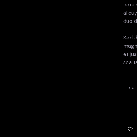
nonum
aliqu
duo d
Sed d
magna
et ju
sea t
des