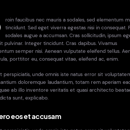
tum mi
tincidunt. Sed eget viverra egestas nisi in consequat.
sodales augue a accumsan. Cras sollicitudin, ipsum eg
it pulvinar. Integer tincidunt. Cras dapibus. Vivamus
ntum semper nisi. Aenean vulputate eleifend tellus. Ae
igula, porttitor eu, consequat vitae, eleifend ac, enim.
t perspiciatis, unde omnis iste natus error sit voluptate
antium doloremque laudantium, totam rem aperiam ea
 quae ab illo inventore veritatis et quasi architecto beata
 dicta sunt, explicabo.
vero eos et accusam