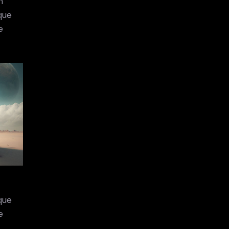
m
que
e
que
e