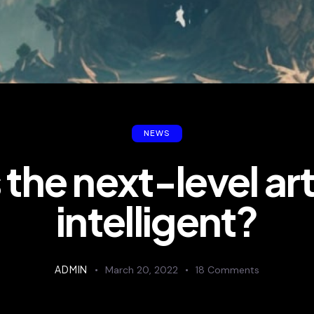
NEWS
 the next-level art
intelligent?
ADMIN
March 20, 2022
18
Comments