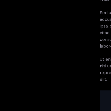
Sed u
accus
ipsa,
vitae
conse
labor
Ut en
nisi 
repre
elit.