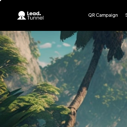
QR Campaign
QR Campaign
Smart C