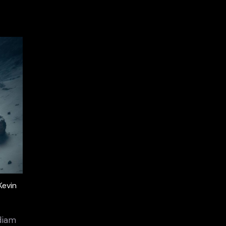
Kevin
diam