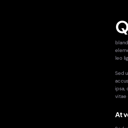
Qroin faucibus nec mauris a sodales, sed elemen
bland
eleme
leo l
Sed u
accus
ipsa,
vitae
At 