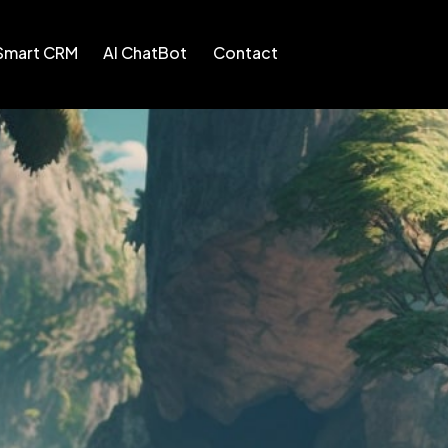
Smart CRM
AI ChatBot
Contact
RM
AI ChatBot
Contact