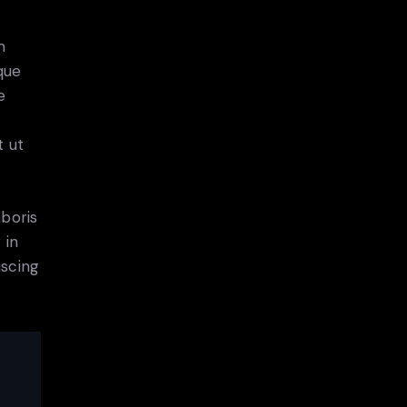
m
que
e
t ut
aboris
 in
iscing