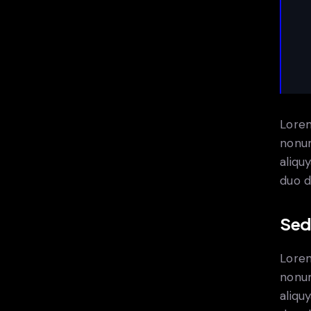
Lorem
nonum
aliqu
duo d
Sed
Lorem
nonum
aliqu