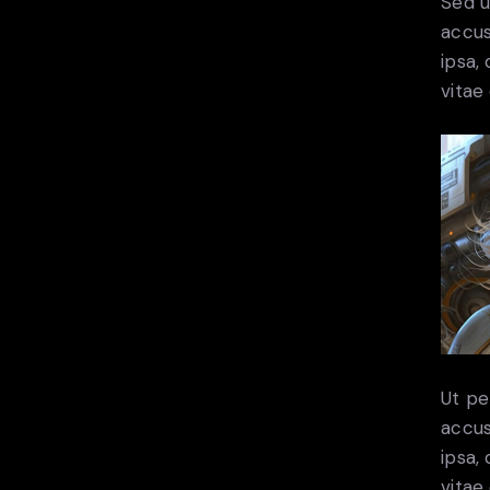
Sed u
accus
ipsa,
vitae 
Ut pe
accus
ipsa,
vitae