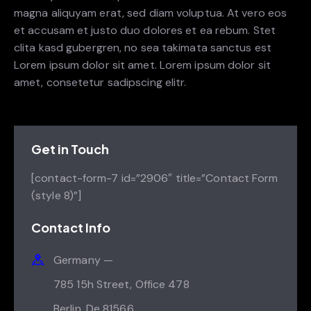
magna aliquyam erat, sed diam voluptua. At vero eos
et accusam et justo duo dolores et ea rebum. Stet
clita kasd gubergren, no sea takimata sanctus est
Lorem ipsum dolor sit amet. Lorem ipsum dolor sit
amet, consetetur sadipscing elitr.
Get in Touch
[contact-form-7 id=”2906″ title=”Contact Form
(style 8)”]
Contact Info
Germany —
785 15h Street, Office 478
Berlin, De 81566