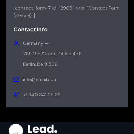
[contact-form-7 id=”2906″ title=”Contact Form
(style 8)”]
Contact Info
Germany —
785 15h Street, Office 478
Berlin, De 81566
info@email.com
+1 840 841 25 69