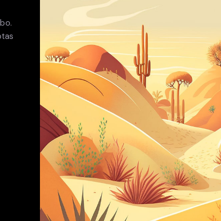
abo.
ptas