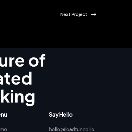
Next Project
ure of
ated
king
nu
Say Hello
me
hello@leadtunnel.io