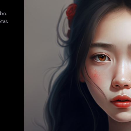
abo.
ptas