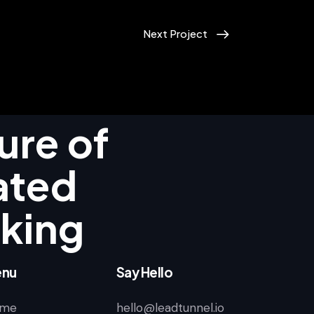
Next Project
ure of
ated
king
nu
Say Hello
me
hello@leadtunnel.io