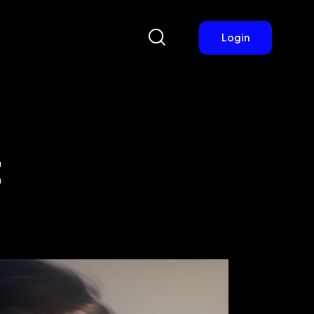
Login
Login
t