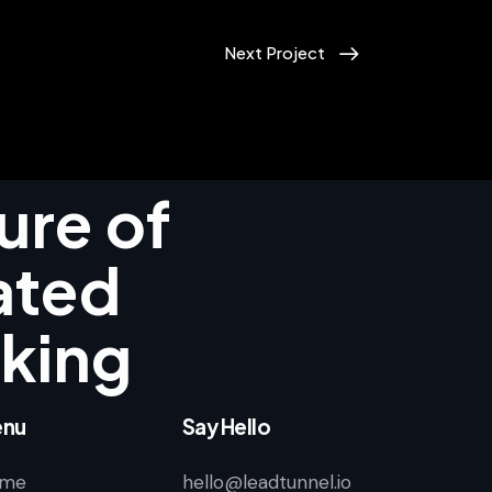
Next Project
ure of
ated
king
nu
Say Hello
me
hello@leadtunnel.io