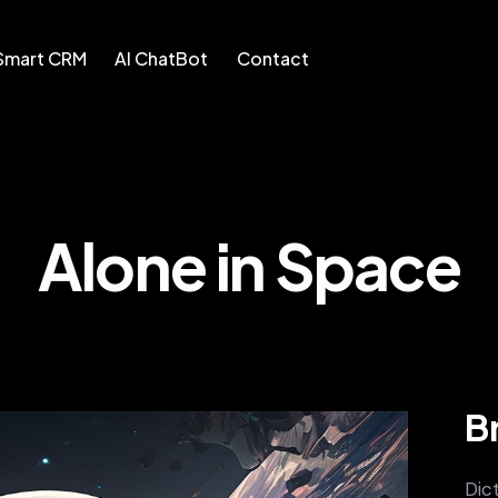
Smart CRM
AI ChatBot
Contact
AI ChatBot
Contact
Alone in Space
B
Dic