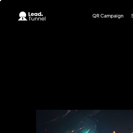
QR Campaign
QR Campaign
Smart CRM