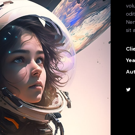
vol
odit
Nem
sit
Cli
Yea
Au