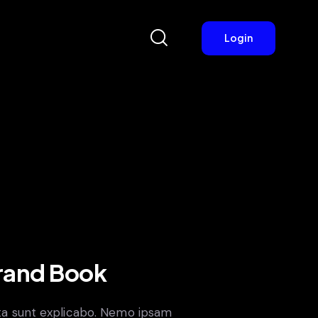
Login
Login
rand Book
ta sunt explicabo. Nemo ipsam